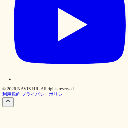
©
2026
NAVIS HR. All rights reserved.
利用規約
|
プライバシーポリシー